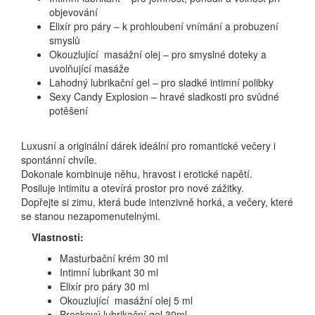
objevování
Elixír pro páry – k prohloubení vnímání a probuzení
smyslů
Okouzlující masážní olej – pro smyslné doteky a
uvolňující masáže
Lahodný lubrikační gel – pro sladké intimní polibky
Sexy Candy Explosion – hravé sladkosti pro svůdné
potěšení
Luxusní a originální dárek ideální pro romantické večery i
spontánní chvíle.
Dokonale kombinuje něhu, hravost i erotické napětí.
Posiluje intimitu a otevírá prostor pro nové zážitky.
Dopřejte si zimu, která bude intenzivně horká, a večery, které
se stanou nezapomenutelnými.
Vlastnosti:
Masturbační krém 30 ml
Intimní lubrikant 30 ml
Elixír pro páry 30 ml
Okouzlující masážní olej 5 ml
Broskový lubrikační gel 30ml