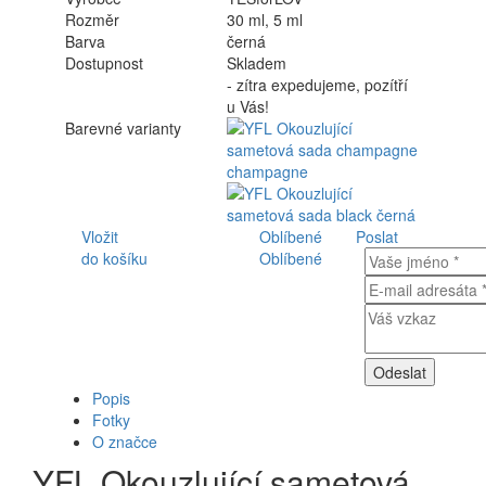
Rozměr
30 ml, 5 ml
Barva
černá
Dostupnost
Skladem
- zítra expedujeme, pozítří
u Vás!
Barevné varianty
Vložit
Oblíbené
Poslat
do košíku
Oblíbené
Popis
Fotky
O značce
YFL Okouzlující sametová