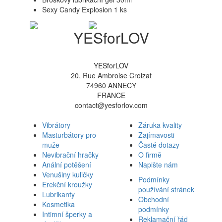
Sexy Candy Explosion 1 ks
YESforLOV
YESforLOV
20, Rue Ambroise Croizat
74960 ANNECY
FRANCE
contact@yesforlov.com
Vibrátory
Záruka kvality
Masturbátory pro
Zajímavosti
muže
Časté dotazy
Nevibrační hračky
O firmě
Anální potěšení
Napište nám
Venušiny kuličky
Podmínky
Erekční kroužky
používání stránek
Lubrikanty
Obchodní
Kosmetika
podmínky
Intimní šperky a
Reklamační řád