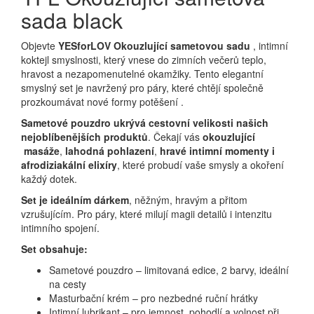
sada black
Objevte
YESforLOV Okouzlující sametovou sadu
, intimní
koktejl smyslnosti, který vnese do zimních večerů teplo,
hravost a nezapomenutelné okamžiky. Tento elegantní
smyslný set je navržený pro páry, které chtějí společně
prozkoumávat nové formy potěšení .
Sametové pouzdro ukrývá cestovní velikosti našich
nejoblíbenějších produktů
. Čekají vás
okouzlující
masáže
,
lahodná pohlazení
,
hravé intimní momenty i
afrodiziakální elixíry
, které probudí vaše smysly a okoření
každý dotek.
Set je ideálním dárkem
, něžným, hravým a přitom
vzrušujícím. Pro páry, které milují magii detailů i intenzitu
intimního spojení.
Set obsahuje:
Sametové pouzdro – limitovaná edice, 2 barvy, ideální
na cesty
Masturbační krém – pro nezbedné ruční hrátky
Intimní lubrikant – pro jemnost, pohodlí a volnost při