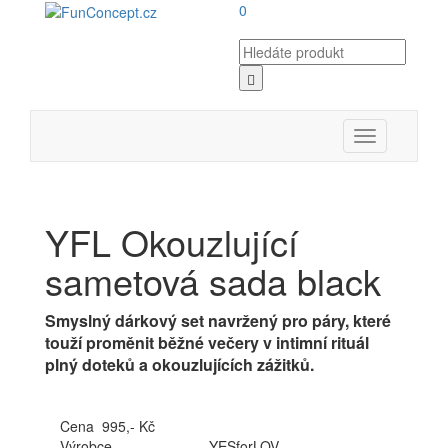
0
Toggle
navigation
YFL Okouzlující
sametová sada black
Smyslný dárkový set navržený pro páry, které
touží proměnit běžné večery v intimní rituál
plný doteků a okouzlujících zážitků.
Cena 995,- Kč
Výrobce
YESforLOV