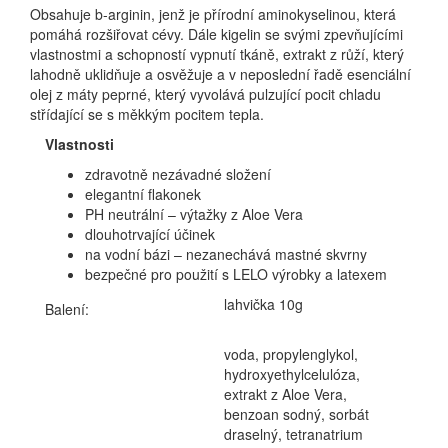
Obsahuje b-arginin, jenž je přírodní aminokyselinou, která
pomáhá rozšiřovat cévy. Dále kigelin se svými zpevňujícími
vlastnostmi a schopností vypnutí tkáně, extrakt z růží, který
lahodně uklidňuje a osvěžuje a v neposlední řadě esenciální
olej z máty peprné, který vyvolává pulzující pocit chladu
střídající se s měkkým pocitem tepla.
Vlastnosti
zdravotně nezávadné složení
elegantní flakonek
PH neutrální – výtažky z Aloe Vera
dlouhotrvající účinek
na vodní bázi – nezanechává mastné skvrny
bezpečné pro použití s LELO výrobky a latexem
lahvička 10g
Balení:
voda, propylenglykol,
hydroxyethylcelulóza,
extrakt z Aloe Vera,
benzoan sodný, sorbát
draselný, tetranatrium