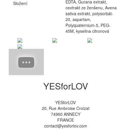
EDTA, Gurana extrakt,
Složení:
cextrakt ze ženšenu, Avena
sativa extrakt, polysorbát-
20, aspartam,
Polyquaternium-5, PEG-
45M, kyselina citronová
YESforLOV
YESforLOV
20, Rue Ambroise Croizat
74960 ANNECY
FRANCE
contact@yesforlov.com