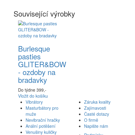
Související výrobky
Burlesque
pasties
GLITER&BOW
- ozdoby na
bradavky
Do týdne
399,-
Vložit
do košíku
Vibrátory
Záruka kvality
Masturbátory pro
Zajímavosti
muže
Časté dotazy
Nevibrační hračky
O firmě
Anální potěšení
Napište nám
Venušiny kuličky
Podmínky