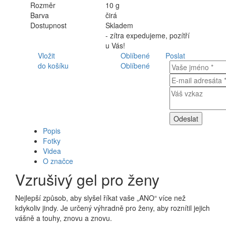
Rozměr
10 g
Barva
čirá
Dostupnost
Skladem
- zítra expedujeme, pozítří
u Vás!
Vložit
Oblíbené
Poslat
do košíku
Oblíbené
Popis
Fotky
Videa
O značce
Vzrušivý gel pro ženy
Nejlepší způsob, aby slyšel říkat vaše „ANO“ více než
kdykoliv jindy. Je určený výhradně pro ženy, aby roznítil jejich
vášně a touhy, znovu a znovu.