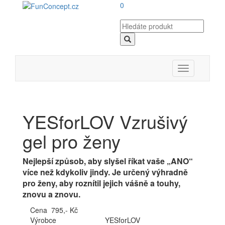
0
Toggle
navigation
YESforLOV Vzrušivý
gel pro ženy
Nejlepší způsob, aby slyšel říkat vaše „ANO“
více než kdykoliv jindy. Je určený výhradně
pro ženy, aby roznítil jejich vášně a touhy,
znovu a znovu.
Cena 795,- Kč
Výrobce
YESforLOV