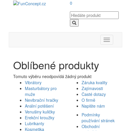
0
Toggle
navigation
Oblíbené produkty
Tomuto výběru neodpovídá žádný produkt
Vibrátory
Záruka kvality
Masturbátory pro
Zajímavosti
muže
Časté dotazy
Nevibrační hračky
O firmě
Anální potěšení
Napište nám
Venušiny kuličky
Podmínky
Erekční kroužky
používání stránek
Lubrikanty
Obchodní
Kosmetika